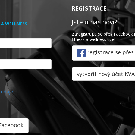
REGISTRACE
Jste u nás noví?
S A WELLNESS
Zaregistrujte se přes Facebook 
fitness a wellness účet.
registrace se pře
vytvořit nový účet KVA
 údaje
 Facebook