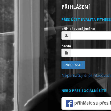
PŘIHLÁŠENÍ
PŘES ÚČET KVALITA FITNES
přihlašovací jméno
heslo
PŘIHLÁSIT
Nepamatuji si přihlašovací
NEBO PŘES SOCIÁLNÍ SÍTĚ
přihlásit se přes