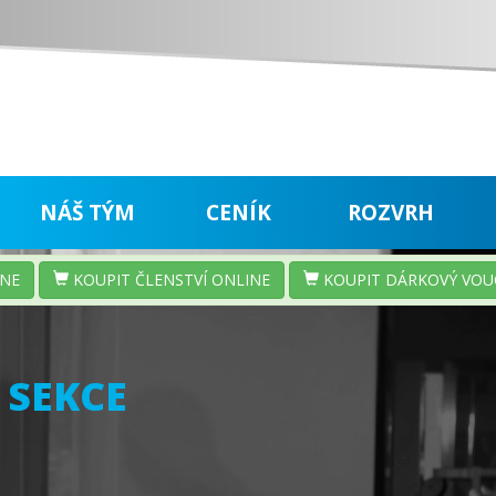
NÁŠ TÝM
CENÍK
ROZVRH
INE
KOUPIT ČLENSTVÍ ONLINE
KOUPIT DÁRKOVÝ VOU
 SEKCE