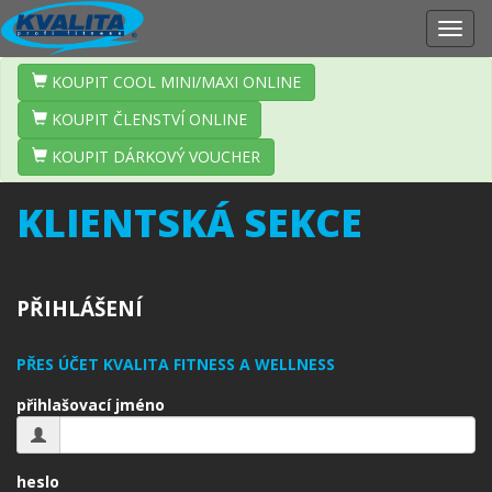
Zobr
navig
KOUPIT COOL MINI/MAXI ONLINE
KOUPIT ČLENSTVÍ ONLINE
KOUPIT DÁRKOVÝ VOUCHER
KLIENTSKÁ SEKCE
PŘIHLÁŠENÍ
PŘES ÚČET KVALITA FITNESS A WELLNESS
přihlašovací jméno
heslo