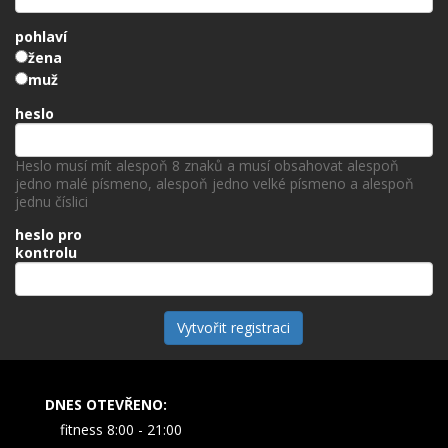
pohlaví
žena
muž
heslo
Heslo musí mít alespoň 8 znaků a musí obsahovat alespoň
jedno malé písmeno, alespoň jedno velké písmeno a alespoň
jednu číslici
heslo pro
kontrolu
Vytvořit registraci
DNES OTEVŘENO:
fitness 8:00 - 21:00