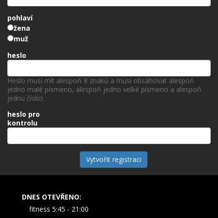
pohlaví
žena
muž
heslo
Heslo musí mít alespoň 8 znaků a musí obsahovat alespoň
jedno malé písmeno, alespoň jedno velké písmeno a alespoň
jednu číslici
heslo pro
kontrolu
Vytvořit registraci
DNES OTEVŘENO:
fitness 5:45 - 21:00